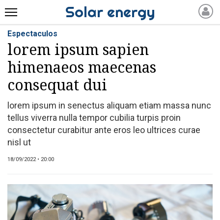
Solar energy
Espectaculos
INICIO
lorem ipsum sapien
NOTICIAS RECIENTES
himenaeos maecenas
TECH
MODA
consequat dui
POLÍTICA
lorem ipsum in senectus aliquam etiam massa nunc
ECONOMÍA
tellus viverra nulla tempor cubilia turpis proin
POLICIALES
consectetur curabitur ante eros leo ultrices curae
DEPORTE
nisl ut
ESPECTACULOS
18/09/2022 • 20:00
SERVICIOS
PRONÓSTICO
QUINIELAS Y LOTERIAS