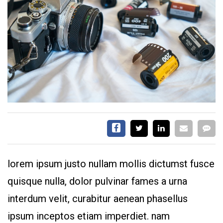
HORÓSCOPO
HORARIOS DE VUELOS
TAPA DE LOS DIARIOS
CONTÁCTENOS
AYUDA
TÉRMINOS
Y
CONDICIONES
POLÍTICAS
DE
PRIVACIDAD
lorem ipsum justo nullam mollis dictumst fusce
MAPA
DEL
quisque nulla, dolor pulvinar fames a urna
SITIO
APP
interdum velit, curabitur aenean phasellus
PARA
SMARTPHONE
ipsum inceptos etiam imperdiet. nam