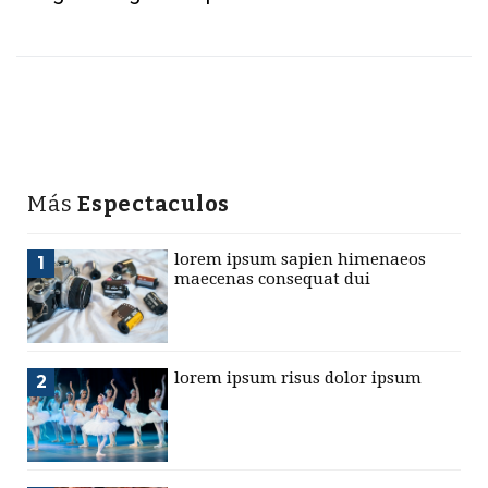
Más
Espectaculos
lorem ipsum sapien himenaeos
1
maecenas consequat dui
lorem ipsum risus dolor ipsum
2